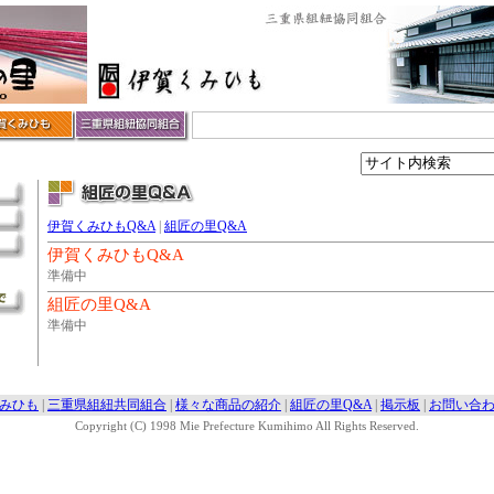
伊賀くみひもQ&A
|
組匠の里Q&A
伊賀くみひもQ&A
準備中
組匠の里Q&A
準備中
みひも
|
三重県組紐共同組合
|
様々な商品の紹介
|
組匠の里Q&A
|
掲示板
|
お問い合
Copyright (C) 1998 Mie Prefecture Kumihimo All Rights Reserved.