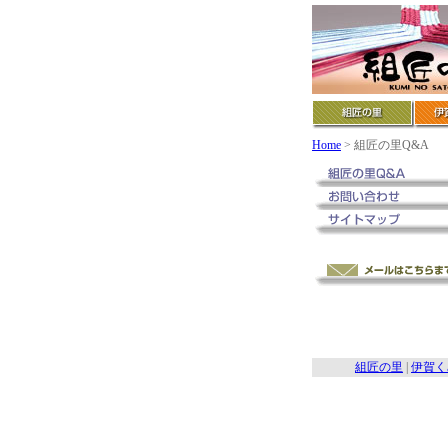
Home
> 組匠の里Q&A
組匠の里
|
伊賀く